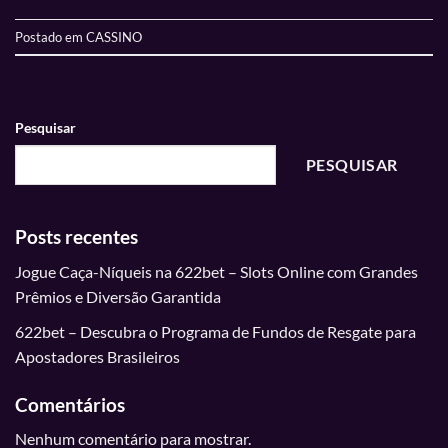
Postado em
CASSINO
Pesquisar
PESQUISAR
Posts recentes
Jogue Caça-Níqueis na 622bet – Slots Online com Grandes
Prêmios e Diversão Garantida
622bet – Descubra o Programa de Fundos de Resgate para
Apostadores Brasileiros
Comentários
Nenhum comentário para mostrar.